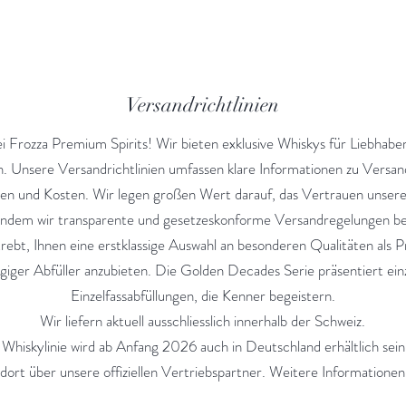
Versandrichtlinien
 Frozza Premium Spirits! Wir bieten exklusive Whiskys für Liebhab
. Unsere Versandrichtlinien umfassen klare Informationen zu Vers
n und Kosten. Wir legen großen Wert darauf, das Vertrauen unser
indem wir transparente und gesetzeskonforme Versandregelungen ber
trebt, Ihnen eine erstklassige Auswahl an besonderen Qualitäten als 
iger Abfüller anzubieten. Die Golden Decades Serie präsentiert einz
Einzelfassabfüllungen, die Kenner begeistern.
Wir liefern aktuell ausschliesslich innerhalb der Schweiz.
Whiskylinie wird ab Anfang 2026 auch in Deutschland erhältlich sei
 dort über unsere offiziellen Vertriebspartner. Weitere Informationen