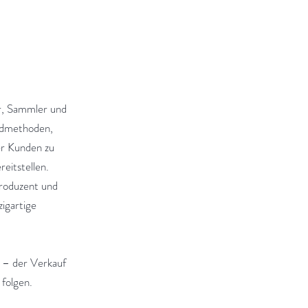
er, Sammler und
andmethoden,
er Kunden zu
eitstellen.
Produzent und
igartige
n – der Verkauf
 folgen.