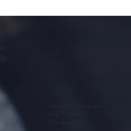
er
Hilfe
ts
FAQ
Versand & Rücksendungen
Shop-Richtlinien
Zahlungsmethoden