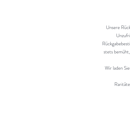
Unsere Rückg
Unzufr
Rückgabebesti
stets bemüht,
Wir laden Si
Rarität