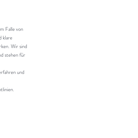
im Falle von
 klare
ken. Wir sind
nd stehen für
rfahren und
linien.