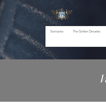
Startseite
The Golden Decades
V