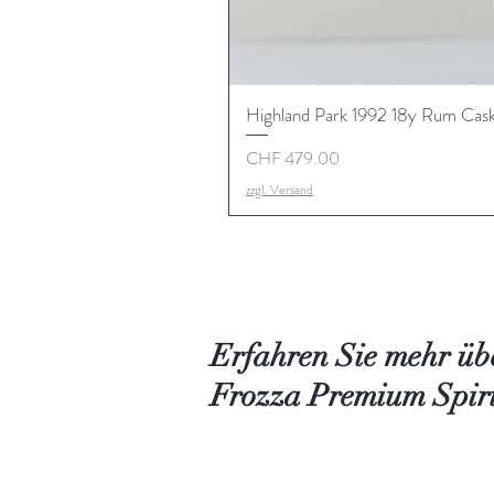
Highland Park 1992 18y Rum Cask S
Preis
CHF 479.00
zzgl. Versand
Erfahren Sie mehr üb
Frozza Premium Spiri