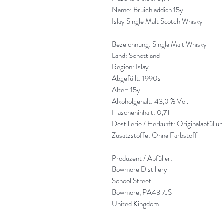
Name: Bruichladdich 15y
Islay Single Malt Scotch Whisky
Bezeichnung: Single Malt Whisky
Land: Schottland
Region: Islay
Abgefüllt: 1990s
Alter: 15y
Alkoholgehalt: 43,0 % Vol.
Flascheninhalt: 0,7 l
Destillerie / Herkunft: Originalabfüllu
Zusatzstoffe: Ohne Farbstoff
Produzent / Abfüller:
Bowmore Distillery
School Street
Bowmore, PA43 7JS
United Kingdom