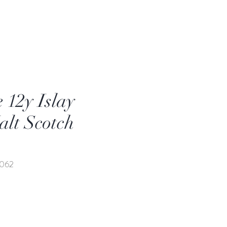
12y Islay
alt Scotch
x062