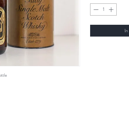
In
ttle