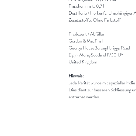
Flascheninhalt: 0,7 l
Destillerie / Herkunft: Unabhängiger A
Zusatzstoffe: Ohne Farbstoff
Produzent / Abfüller:
Gordon & MacPhail
George HouseBoroughbriggs Road
Elgin, MorayScotland IV30 1JY
United Kingdom
Hinweis:
Jede Rarität wurde mit spezieller Folie
Dies dient zur besseren Schliessung un
entfernet werden.