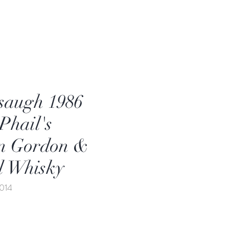
saugh 1986
Phail's
on Gordon &
l Whisky
x014