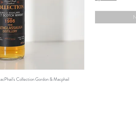
N
cPhail's Collection Gordon & Macphail