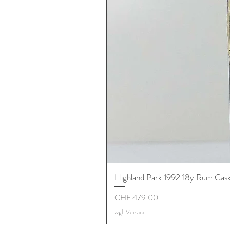
Highland Park 1992 18y Rum Cask S
Preis
CHF 479.00
zzgl. Versand