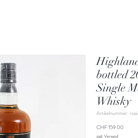
Highlan
bottled 
Single M
Whisky
Artikelnummer: rssx
Preis
CHF 159.00
zzgl. Versand