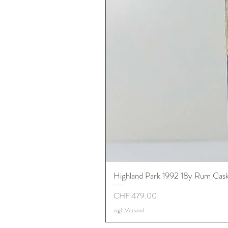
Highland Park 1992 18y Rum Cask S
Preis
CHF 479.00
zzgl. Versand