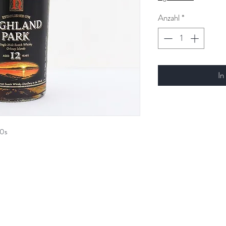
Anzahl
*
In
00s