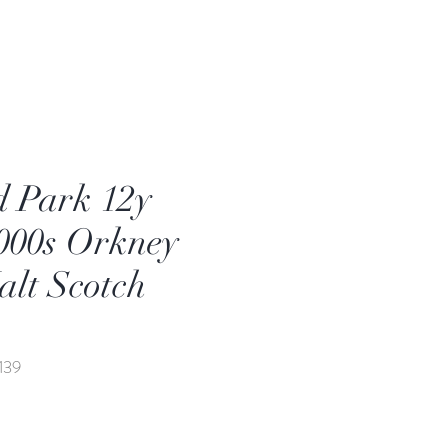
d Park 12y
2000s Orkney
alt Scotch
139