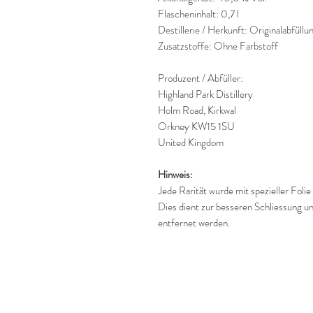
Flascheninhalt: 0,7 l
Destillerie / Herkunft: Originalabfüllu
Zusatzstoffe: Ohne Farbstoff
Produzent / Abfüller:
Highland Park Distillery
Holm Road, Kirkwal
Orkney KW15 1SU
United Kingdom
Hinweis:
Jede Rarität wurde mit spezieller Folie
Dies dient zur besseren Schliessung un
entfernet werden.