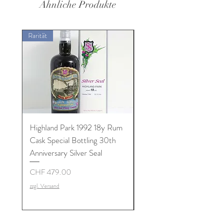
Ähnliche Produkte
Rarität
Rarität
Highland Park 1992 18y Rum
Brora 1981 26y Dry Sh
Cask Special Bottling 30th
Butt #1526 Dun Bheag
Anniversary Silver Seal
Highland Single Malt W
Preis
Preis
CHF 479.00
CHF 1'350.00
zzgl. Versand
zzgl. Versand