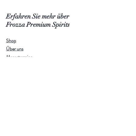
Erfahren Sie mehr über
Frozza Premium Spirits
Shop
Über uns
Messetermine
Kontakt
Häufig gestellte Fragen
Hilfe
Versand & Rücksendungen
Shop-Richtlinien
Zahlungsmethoden