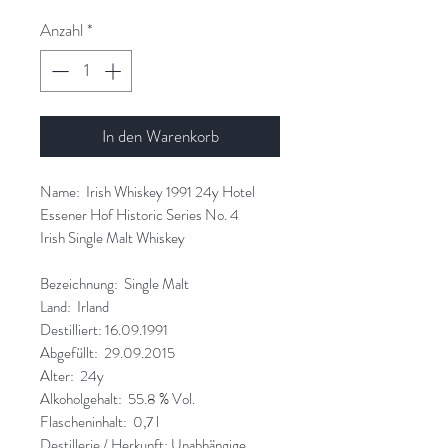
Anzahl
*
In den Warenkorb
Name: Irish Whiskey 1991 24y Hotel
Essener Hof
Historic Series No. 4
Irish Single Malt Whiskey
Bezeichnung: Single Malt
Land: Irland
Destilliert: 16.09.1991
Abgefüllt:
29.09.2015
Alter: 24y
Alkoholgehalt: 55.8 % Vol.
Flascheninhalt: 0,7 l
Destillerie / Herkunft: Unabhängige