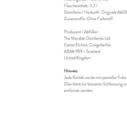
Flascheninhalt: 0,7 l
Destillerie / Herkunft: Originale Abfül
Zusatzstoffe: Ohne Farbstoff
Produzent / Abfüller:
The Macallan Distilleries Ltd.
Easter Elchies, Craigellachie
AB38 9RX - Scotland
United Kingdom
Hinweis:
Jede Rarität wurde mit spezieller Folie
Dies dient zur besseren Schliessung un
entfernet werden.