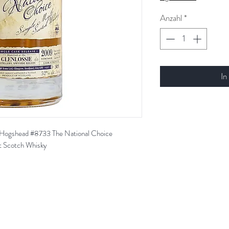
Anzahl
*
In
Hogshead #8733 The National Choice
t Scotch Whisky