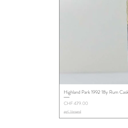
Highland Park 1992 18y Rum Cask S
Preis
CHF 479.00
zzgl. Versand