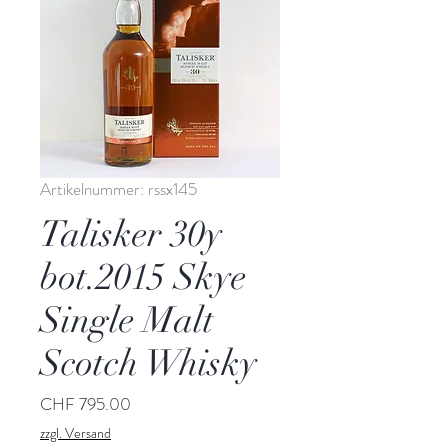
Artikelnummer: rssx145
Talisker 30y
bot.2015 Skye
Single Malt
Scotch Whisky
Preis
CHF 795.00
zzgl. Versand